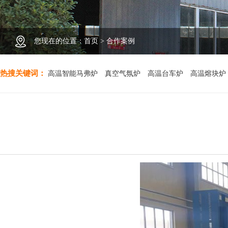
您现在的位置：
首页
>
合作案例
热搜关键词：
高温智能马弗炉
真空气氛炉
高温台车炉
高温熔块炉