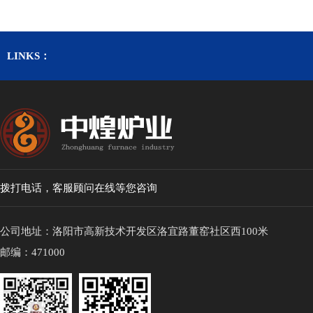
LINKS：
拨打电话，客服顾问在线等您咨询
公司地址：洛阳市高新技术开发区洛宜路董窑社区西100米
邮编：471000